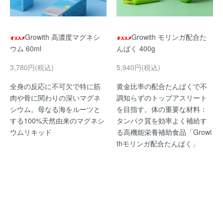
Growith 高濃度マグネシ
Growith モリンガ配合た
ウム 60ml
んぱく 400g
3,780円(税込)
5,940円(税込)
全身の反応に不可欠で特に筋
黄金比率の配合たんぱくで不
肉や骨に関わりの深いマグネ
調知らずのトップアスリート
シウム。母なる海をルーツと
を目指す。体の重要な材料：
する100%天然由来のマグネシ
タンパク質を効率よく補給す
ウムリキッド
る高機能栄養補助食品「Growi
thモリンガ配合たんぱく」