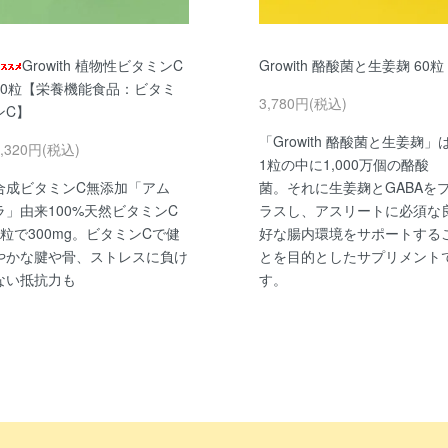
Growith 植物性ビタミンC
Growith 酪酸菌と生姜麹 60粒
60粒【栄養機能食品：ビタミ
3,780円(税込)
ンC】
「Growith 酪酸菌と生姜麹」
4,320円(税込)
1粒の中に1,000万個の酪酸
合成ビタミンC無添加「アム
菌。それに生姜麹とGABAを
ラ」由来100%天然ビタミンC
ラスし、アスリートに必須な
2粒で300mg。ビタミンCで健
好な腸内環境をサポートする
やかな腱や骨、ストレスに負け
とを目的としたサプリメント
ない抵抗力も
す。