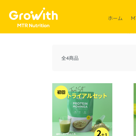
ホーム
「悩み・目的のカテゴリ」
疲れを
ホーム
M
疲
全4商品