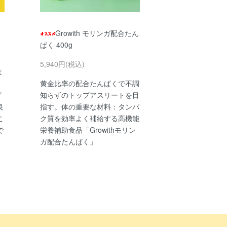
Growith モリンガ配合たん
ぱく 400g
5,940円(税込)
は
黄金比率の配合たんぱくで不調
プ
知らずのトップアスリートを目
良
指す。体の重要な材料：タンパ
こ
ク質を効率よく補給する高機能
で
栄養補助食品「Growithモリン
ガ配合たんぱく」