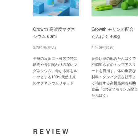
Growith 高濃度マグネ
Growith モリンガ配合
シウム 60ml
たんぱく 400g
3,780円(税込)
5,940円(税込)
全身の反応に不可欠で特に
黄金比率の配合たんぱくで
筋肉や骨に関わりの深いマ
不調知らずのトップアスリ
グネシウム。母なる海をル
ートを目指す。体の重要な
ーツとする100%天然由来
材料：タンパク質を効率よ
のマグネシウムリキッド
く補給する高機能栄養補助
食品「Growithモリンガ配合
たんぱく」
REVIEW