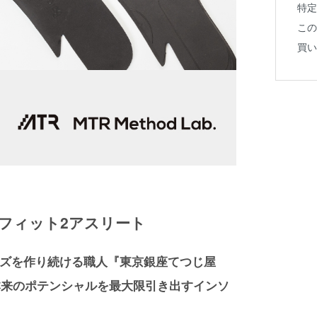
特定
この
買い
e バランスフィット2アスリート
ズを作り続ける職⼈『東京銀座てつじ屋
⾜本来のポテンシャルを最⼤限引き出すインソ