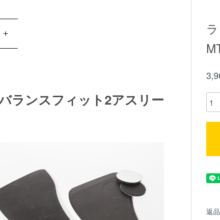
ラ
MT
3,
Athlete バランスフィット2アスリー
返品